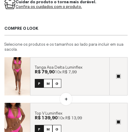
Cuidar do produto o torna mais durável.
Confira os cuidados com o produto.
COMPRE O LOOK
Selecione os produtos e os tamanhos ao lado para incluir em sua
sacola.
Tanga Asa Delta Luminflex
R$ 79,90
10x
R$ 7,99
P
M
G
Top V Luminflex
R$ 139,90
10x
R$ 13,99
P
M
G