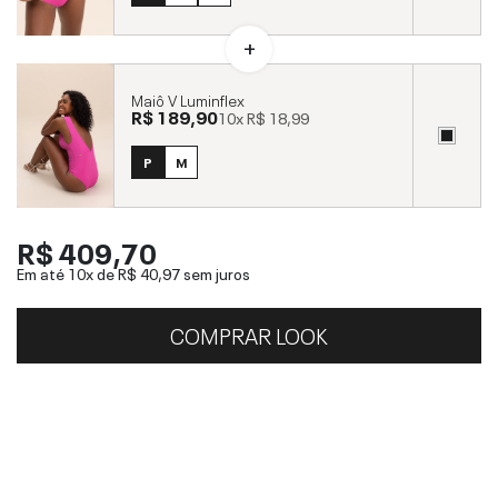
Maiô V Luminflex
R$ 189,90
10x
R$ 18,99
P
M
R$ 409,70
Em até 10x de
R$ 40,97
sem juros
COMPRAR LOOK