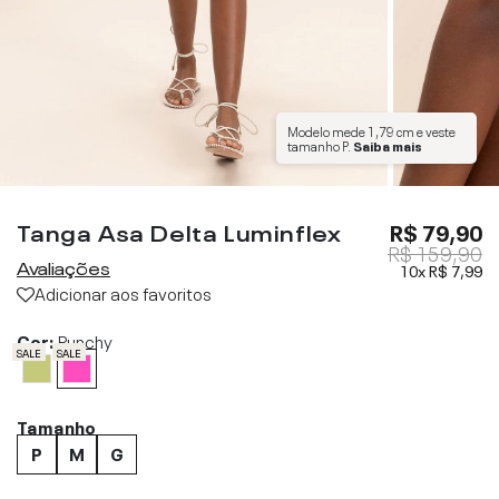
Modelo mede
1,79 cm
e veste
tamanho
P
.
Saiba mais
Tanga Asa Delta Luminflex
R$ 79,90
R$ 159,90
Avaliações
10x
R$ 7,99
Adicionar aos favoritos
Cor:
Punchy
SALE
SALE
Tamanho
P
M
G