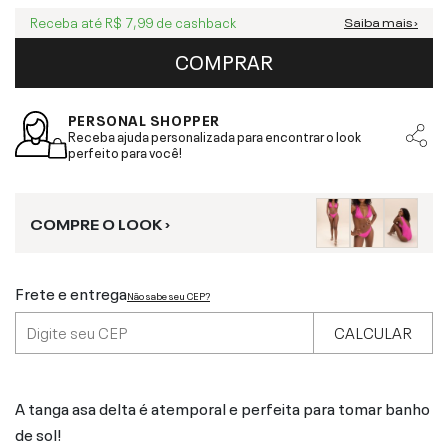
Receba até
R$ 7,99
de cashback
Saiba mais ›
COMPRAR
PERSONAL SHOPPER
Receba ajuda personalizada para encontrar o look
perfeito para você!
COMPRE O LOOK ›
Frete e entrega
Não sabe seu CEP?
CALCULAR
A tanga asa delta é atemporal e perfeita para tomar banho
de sol!