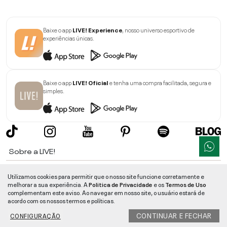
Baixe o app
LIVE! Experience
, nosso universo esportivo de
experiências únicas.
Baixe o app
LIVE! Oficial
e tenha uma compra facilitada, segura e
simples.
Sobre a LIVE!
Institucional
Utilizamos cookies para permitir que o nosso site funcione corretamente e
melhorar a sua experiência. A
Politica de Privacidade
e os
Termos de Uso
Informações
complementam este aviso. Ao navegar em nosso site, o usuário estará de
acordo com os nossos termos e políticas.
Ajuda
CONTINUAR E FECHAR
CONFIGURAÇÃO