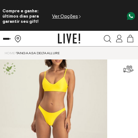
Compre e ganhe:
Ver Opções
últimos dias para
garantir seu gift!
HOME
TANGA ASA DELTA ALLURE