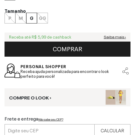
Tamanho
P
M
G
GG
Receba até
R$ 5,99
de cashback
Saiba mais ›
COMPRAR
PERSONAL SHOPPER
Receba ajuda personalizada para encontrar o look
perfeito para você!
COMPRE O LOOK ›
Frete e entrega
Não sabe seu CEP?
CALCULAR