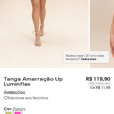
Modelo mede
1,81 cm
e veste
tamanho
P
.
Saiba mais
Tanga Amarração Up
R$ 119,90
Luminflex
R$ 239,90
10x
R$ 11,99
Avaliações
Adicionar aos favoritos
Cor:
Punchy