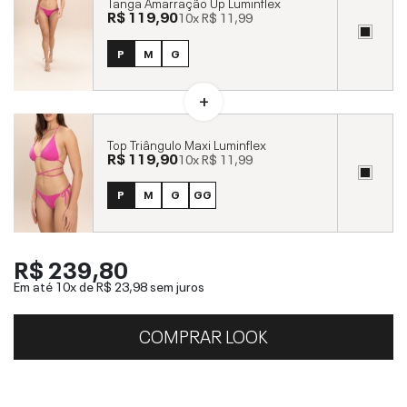
Tanga Amarração Up Luminflex
R$ 119,90
10x
R$ 11,99
P
M
G
Top Triângulo Maxi Luminflex
R$ 119,90
10x
R$ 11,99
P
M
G
GG
R$ 239,80
Em até 10x de
R$ 23,98
sem juros
COMPRAR LOOK