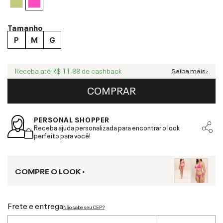
Tamanho
P
M
G
Receba até
R$ 11,99
de cashback
Saiba mais ›
COMPRAR
PERSONAL SHOPPER
Receba ajuda personalizada para encontrar o look
perfeito para você!
COMPRE O LOOK ›
Frete e entrega
Não sabe seu CEP?