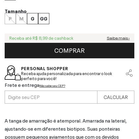
Tamanho
P
M
G
GG
Receba até
R$ 8,99
de cashback
Saiba mais ›
COMPRAR
PERSONAL SHOPPER
Receba ajuda personalizada para encontrar o look
perfeito para você!
Frete e entrega
Não sabe seu CEP?
CALCULAR
A tanga de amarração é atemporal. Amarrada na lateral,
ajustando-se em diferentes biotipos. Suas ponteiras
possuem pequenos aviamentos que com os devidos