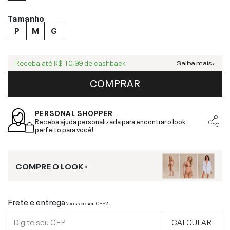
Tamanho
P
M
G
Receba até
R$ 10,99
de cashback
Saiba mais ›
COMPRAR
PERSONAL SHOPPER
Receba ajuda personalizada para encontrar o look
perfeito para você!
COMPRE O LOOK ›
Frete e entrega
Não sabe seu CEP?
CALCULAR