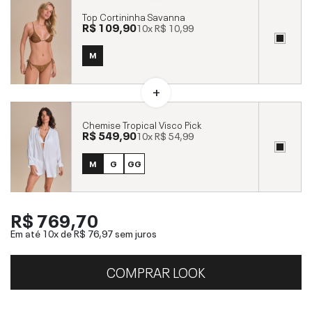
Top Cortininha Savanna
R$ 109,90
10x
R$ 10,99
M
Chemise Tropical Visco Pick
R$ 549,90
10x
R$ 54,99
M
G
GG
R$ 769,70
Em até 10x de
R$ 76,97
sem juros
COMPRAR LOOK