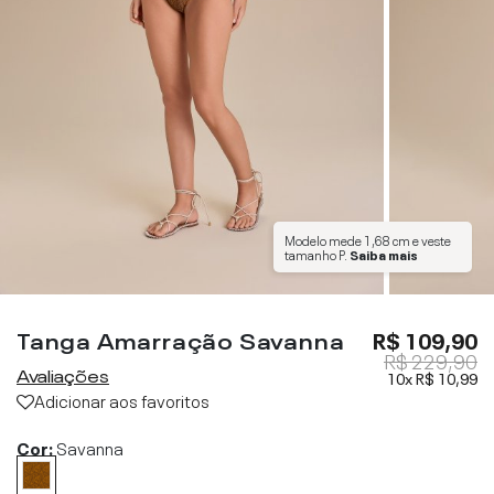
Modelo mede
1,68 cm
e veste
tamanho
P
.
Saiba mais
Tanga Amarração Savanna
R$ 109,90
R$ 229,90
Avaliações
10x
R$ 10,99
Adicionar aos favoritos
Cor:
Savanna