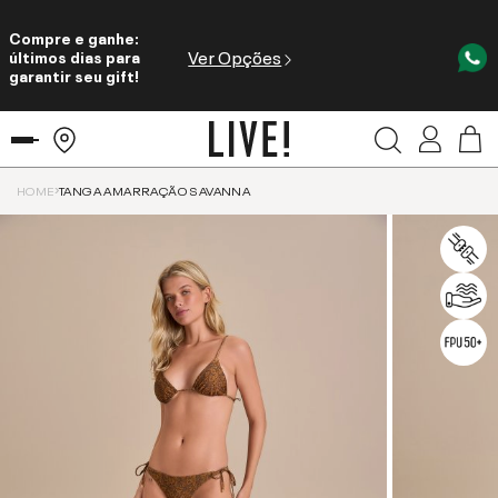
Compre e ganhe:
Ver Opções
últimos dias para
garantir seu gift!
HOME
TANGA AMARRAÇÃO SAVANNA