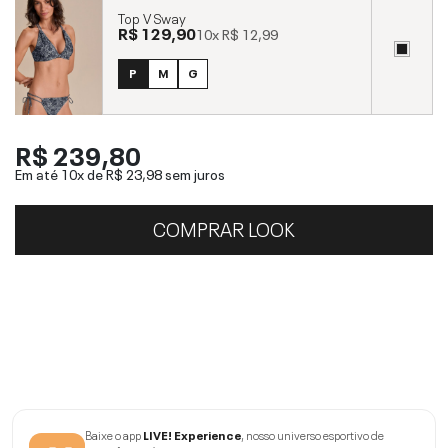
Top V Sway
R$ 129,90
10x
R$ 12,99
P
M
G
R$ 239,80
Em até 10x de
R$ 23,98
sem juros
COMPRAR LOOK
Baixe o app
LIVE! Experience
, nosso universo esportivo de