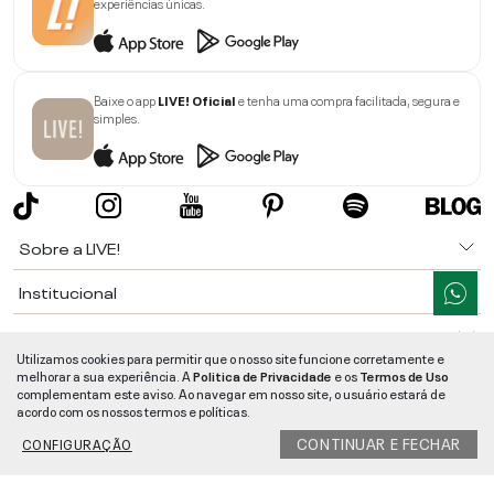
experiências únicas.
Baixe o app
LIVE! Oficial
e tenha uma compra facilitada, segura e
simples.
Sobre a LIVE!
Institucional
Informações
Utilizamos cookies para permitir que o nosso site funcione corretamente e
melhorar a sua experiência. A
Politica de Privacidade
e os
Termos de Uso
Ajuda
complementam este aviso. Ao navegar em nosso site, o usuário estará de
acordo com os nossos termos e políticas.
Segurança e Qualidade
CONTINUAR E FECHAR
CONFIGURAÇÃO
LIVE!
©
2026
- TODOS OS DIREITOS RESERVADOS -
RUA MANOEL FRANCISCO
DA COSTA, 1600 - BAIRRO VIEIRA - CEP 89257-207
-
JARAGUÁ DO SUL
/
SC
-
CNPJ:
05.108.435/0001-78
-
MAPA DO SITE