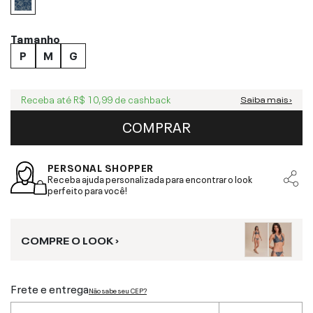
Tamanho
P
M
G
Receba até
R$ 10,99
de cashback
Saiba mais ›
COMPRAR
PERSONAL SHOPPER
Receba ajuda personalizada para encontrar o look
perfeito para você!
COMPRE O LOOK ›
Frete e entrega
Não sabe seu CEP?