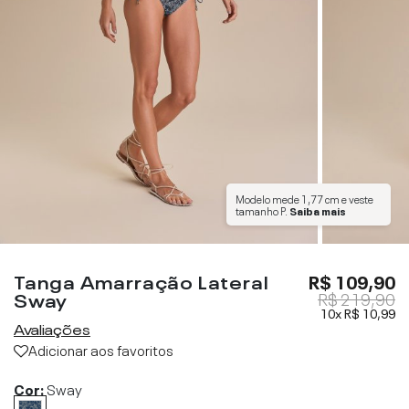
Modelo mede
1,77 cm
e veste
tamanho
P
.
Saiba mais
Tanga Amarração Lateral
R$ 109,90
Sway
R$ 219,90
10x
R$ 10,99
Avaliações
Adicionar aos favoritos
Cor:
Sway