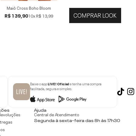
Maiô Cross Boho Bloom
COMPRAR LOOK
R$ 139,90
10x
R$ 13,99
Baixe o app
LIVE! Oficial
e tenha uma compra
facilitada, segura e simples.
ções
Ajuda
devoluções
Central de Atendimento
Segunda à sexta-feira das 8h às 17h30
ntregas
tos