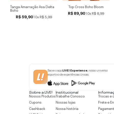
Tanga Amarração Asa Delta
Top Cross Boho Bloom
Boho
R$ 89,90
10x
R$ 8,99
R$ 59,90
10x
R$ 5,99
Baixe o app
LIVE! Experience
, nosso universo
esportivo de experiências únicas.
Sobre a LIVE!
Institucional
Informa
Nossos Produtos
Trabalhe Conosco
Trocas e 
Cupons
Nossas lojas
Frete e E
Cashback
Nossa história
Pagamen