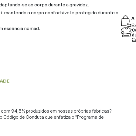
aptando-se ao corpo durante a gravidez.
+ mantendo o corpo confortável e protegido durante o
A 
Co
om essência nomad.
C
d
Co
DADE
l, com 94,5% produzidos em nossas próprias fábricas?
o Código de Conduta que enfatiza o "Programa de