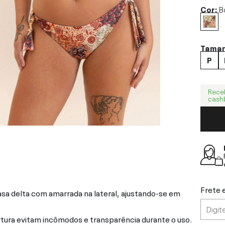
Cor:
B
Tama
P
Rece
cash
Frete 
asa delta com amarrada na lateral, ajustando-se em
rtura evitam incômodos e transparência durante o uso.