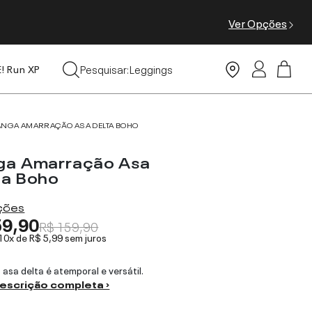
Ver Opções
Tops
Pesquisar:
Leggings
E! Run XP
Moda Praia
ANGA AMARRAÇÃO ASA DELTA BOHO
ga Amarração Asa
ta Boho
ações
59,90
R$ 159,90
 10x de
R$ 5,99
sem juros
 asa delta é atemporal e versátil.
descrição completa ›