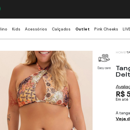
lino
Kids
Acessórios
Calçados
Outlet
Pink Cheeks
LIV
HOME
T
Tan
Easy care
Del
Avali
R$ 
Em até
A tanga
Veja 