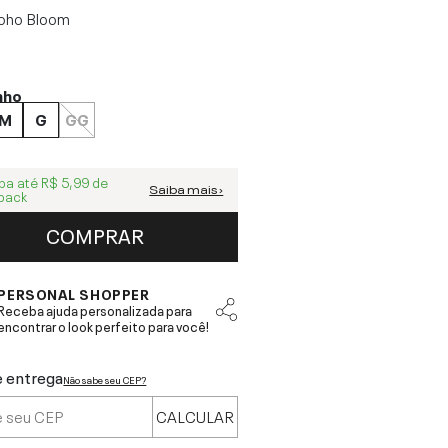
oho Bloom
nho
M
G
GG
ba até
R$ 5,99
de
Saiba mais ›
back
COMPRAR
PERSONAL SHOPPER
Receba ajuda personalizada para
encontrar o look perfeito para você!
e entrega
Não sabe seu CEP?
CALCULAR