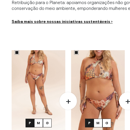
Retribuição para o Planeta: apoiamos organizações não go
conservação do meio ambiente, emponderando mulheres e c
Saiba mais sobre nossas iniciativas sustentáveis ›
P
M
G
P
M
G