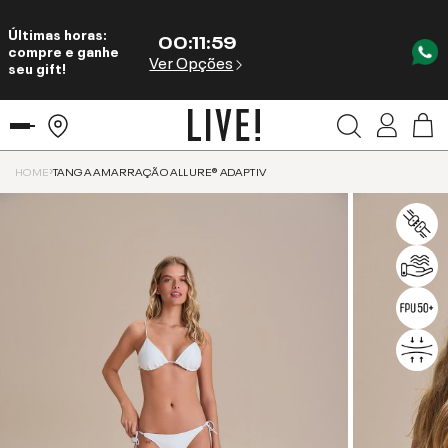
Últimas horas:
00
:
11
:
59
compre e ganhe
Ver Opções
seu gift!
HOME
TANGA AMARRAÇÃO ALLURE® ADAPTIV