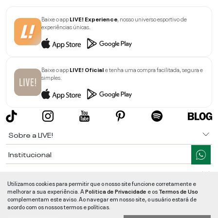
Baixe o app
LIVE! Experience
, nosso universo esportivo de
experiências únicas.
Baixe o app
LIVE! Oficial
e tenha uma compra facilitada, segura e
simples.
Sobre a LIVE!
Institucional
Informações
Utilizamos cookies para permitir que o nosso site funcione corretamente e
melhorar a sua experiência. A
Politica de Privacidade
e os
Termos de Uso
Ajuda
complementam este aviso. Ao navegar em nosso site, o usuário estará de
acordo com os nossos termos e políticas.
Segurança e Qualidade