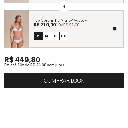
Top Cortininha Allure® Adaptiv
R$ 219,90
10x
R$ 21,99
P
M
G
GG
R$ 449,80
Em até 10x de
R$ 44,98
sem juros
COMPRAR LOOK