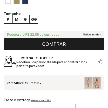
Tamanho
P
M
G
GG
Receba até
R$ 22,99
de cashback
Saiba mais ›
COMPRAR
PERSONAL SHOPPER
Receba ajuda personalizada para encontrar o look
perfeito para você!
COMPRE O LOOK ›
Frete e entrega
Não sabe seu CEP?