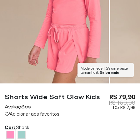
Modelo mede
1,29 cm
e veste
tamanho
8
.
Saiba mais
Shorts Wide Soft Glow Kids
R$ 79,90
R$ 159,90
Avaliações
10x
R$ 7,99
Adicionar aos favoritos
Cor:
Shock