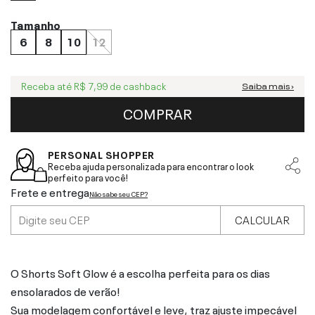
Tamanho
6
8
10
12
Receba até
R$ 7,99
de cashback
Saiba mais ›
COMPRAR
PERSONAL SHOPPER
Receba ajuda personalizada para encontrar o look
perfeito para você!
Frete e entrega
Não sabe seu CEP?
CALCULAR
O Shorts Soft Glow é a escolha perfeita para os dias
ensolarados de verão!
Sua modelagem confortável e leve, traz ajuste impecável