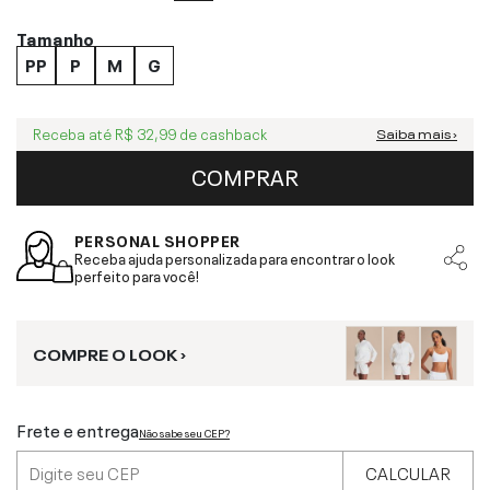
Tamanho
PP
P
M
G
Receba até
R$ 32,99
de cashback
Saiba mais ›
COMPRAR
PERSONAL SHOPPER
Receba ajuda personalizada para encontrar o look
perfeito para você!
COMPRE O LOOK ›
Frete e entrega
Não sabe seu CEP?
CALCULAR