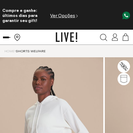
Compre e ganhe:
Ver Opções
últimos dias para
garantir seu gift!
HOME
SHORTS WELFARE