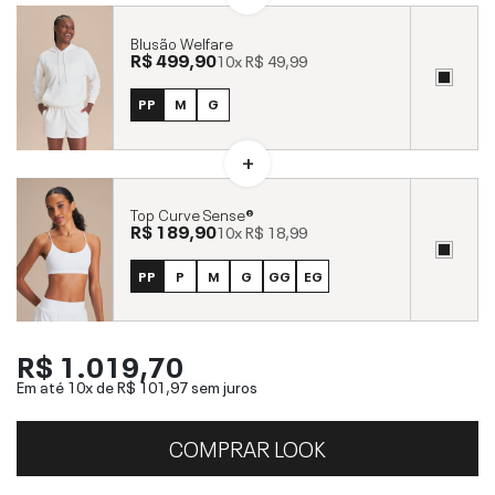
Blusão Welfare
R$ 499,90
10x
R$ 49,99
PP
M
G
Top Curve Sense®
R$ 189,90
10x
R$ 18,99
PP
P
M
G
GG
EG
R$ 1.019,70
Em até 10x de
R$ 101,97
sem juros
COMPRAR LOOK