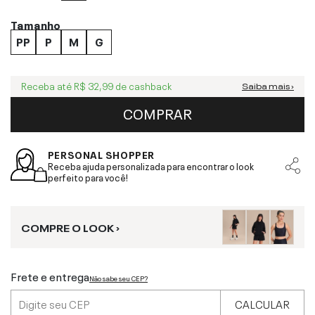
Tamanho
PP
P
M
G
Receba até
R$ 32,99
de cashback
Saiba mais ›
COMPRAR
PERSONAL SHOPPER
Receba ajuda personalizada para encontrar o look
perfeito para você!
COMPRE O LOOK ›
Frete e entrega
Não sabe seu CEP?
CALCULAR