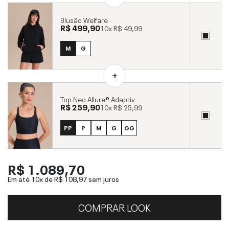
Blusão Welfare
R$ 499,90
10x
R$ 49,99
M
G
Top Neo Allure® Adaptiv
R$ 259,90
10x
R$ 25,99
PP
P
M
G
GG
R$ 1.089,70
Em até 10x de
R$ 108,97
sem juros
COMPRAR LOOK