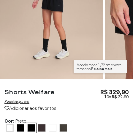
Modelo mede
1,72 cm
e veste
tamanho
P
.
Saiba mais
Shorts Welfare
R$ 329,90
10x
R$ 32,99
Avaliações
Adicionar aos favoritos
Cor:
Preto