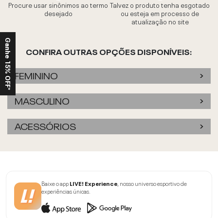
Procure usar sinônimos ao termo
Talvez o produto tenha esgotado
desejado
ou esteja em processo de
atualização no site
Ganhe 15% OFF*
CONFIRA OUTRAS OPÇÕES DISPONÍVEIS:
FEMININO
MASCULINO
ACESSÓRIOS
Baixe o app
LIVE! Experience
, nosso universo esportivo de
experiências únicas.