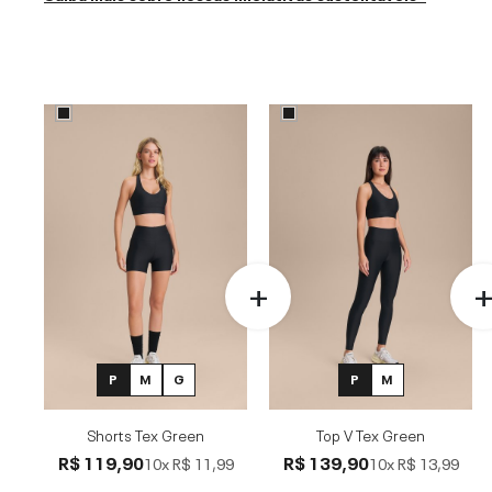
P
M
G
P
M
Shorts Tex Green
Top V Tex Green
R$ 119,90
R$ 139,90
10x
R$ 11,99
10x
R$ 13,99