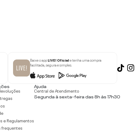
Baixe o app
LIVE! Oficial
e tenha uma compra
facilitada, segura e simples.
ções
Ajuda
devoluções
Central de Atendimento
Segunda à sexta-feira das 8h às 17h30
ntregas
tos
de
s e Regulamentos
 frequentes