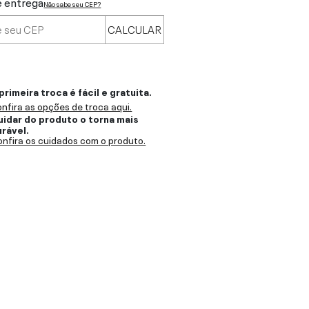
e entrega
Não sabe seu CEP?
CALCULAR
primeira troca é fácil e gratuita.
nfira as opções de troca aqui.
uidar do produto o torna mais
urável.
nfira os cuidados com o produto.