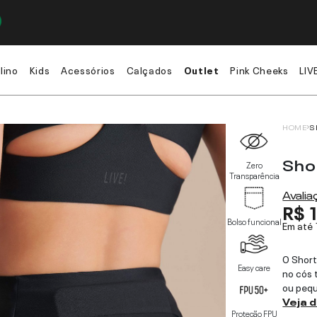
lino
Kids
Acessórios
Calçados
Outlet
Pink Cheeks
LIV
HOME
S
Sho
Zero
Transparência
Avali
R$ 
Bolso funcional
Em até
O Short
Easy care
no cós 
ou pequ
Veja 
Proteção FPU