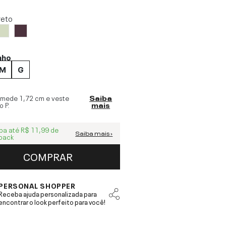
reto
nho
M
G
 mede
1,72 cm
e veste
Saiba
o
P
.
mais
ba até
R$ 11,99
de
Saiba mais ›
back
COMPRAR
PERSONAL SHOPPER
Receba ajuda personalizada para
encontrar o look perfeito para você!