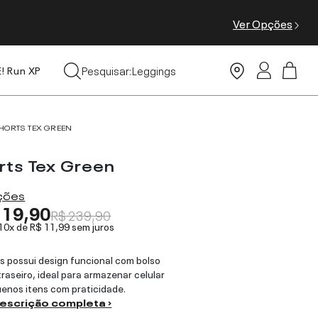
Ver Opções
Tops
Pesquisar:
Leggings
E! Run XP
Moda Praia
HORTS TEX GREEN
rts Tex Green
ações
119,90
R$ 239,90
 10x de
R$ 11,99
sem juros
s possui design funcional com bolso
traseiro, ideal para armazenar celular
enos itens com praticidade.
descrição completa ›