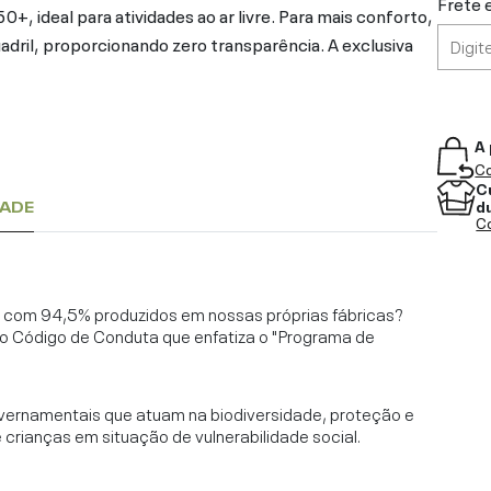
Frete 
50+, ideal para atividades ao ar livre. Para mais conforto,
adril, proporcionando zero transparência. A exclusiva
A 
Co
C
d
DADE
Co
l, com 94,5% produzidos em nossas próprias fábricas?
o Código de Conduta que enfatiza o "Programa de
vernamentais que atuam na biodiversidade, proteção e
rianças em situação de vulnerabilidade social.