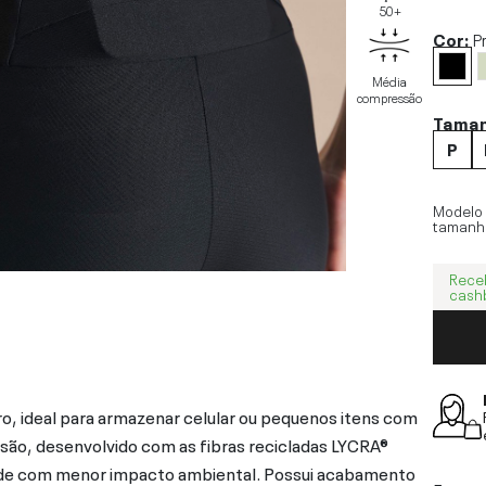
50+
Cor:
P
Média
compressão
Tama
P
Modelo
tamanh
Rece
cash
ro, ideal para armazenar celular ou pequenos itens com
ão, desenvolvido com as fibras recicladas LYCRA®
ade com menor impacto ambiental. Possui acabamento