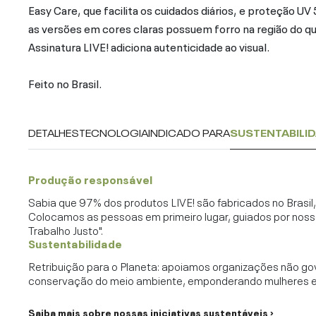
Easy Care, que facilita os cuidados diários, e proteção UV 
as versões em cores claras possuem forro na região do qu
Assinatura LIVE! adiciona autenticidade ao visual.
Feito no Brasil.
DETALHES
TECNOLOGIA
INDICADO PARA
SUSTENTABILI
Produção responsável
Sabia que 97% dos produtos LIVE! são fabricados no Brasi
Colocamos as pessoas em primeiro lugar, guiados por noss
Trabalho Justo".
Sustentabilidade
Retribuição para o Planeta: apoiamos organizações não go
conservação do meio ambiente, emponderando mulheres e c
Saiba mais sobre nossas iniciativas sustentáveis ›