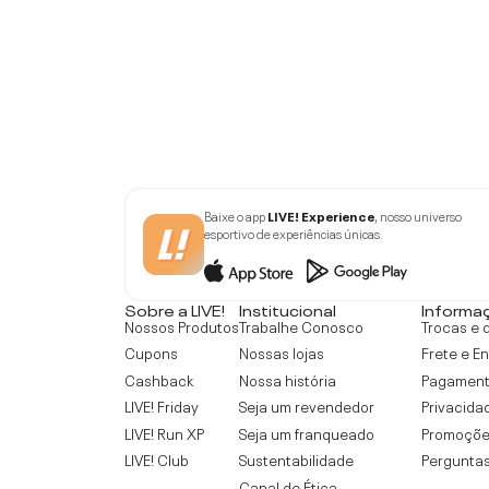
Baixe o app
LIVE! Experience
, nosso universo
esportivo de experiências únicas.
Sobre a LIVE!
Institucional
Informa
Nossos Produtos
Trabalhe Conosco
Trocas e 
Cupons
Nossas lojas
Frete e E
Cashback
Nossa história
Pagamen
LIVE! Friday
Seja um revendedor
Privacida
LIVE! Run XP
Seja um franqueado
Promoçõe
LIVE! Club
Sustentabilidade
Perguntas
Canal de Ética