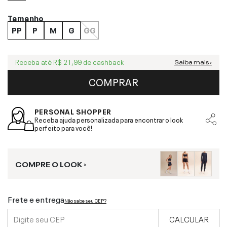
Tamanho
PP
P
M
G
GG
Receba até
R$ 21,99
de cashback
Saiba mais ›
COMPRAR
PERSONAL SHOPPER
Receba ajuda personalizada para encontrar o look
perfeito para você!
COMPRE O LOOK ›
Frete e entrega
Não sabe seu CEP?
CALCULAR