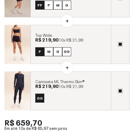
PP
P
M
G
Top Wide
R$ 219,90
10x
R$ 21,99
P
M
G
GG
Camiseta ML Thermo Skin®
R$ 219,90
10x
R$ 21,99
GG
R$ 659,70
Em até 10x de
R$ 65,97
sem juros