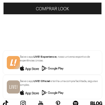
COMPRAR LOOK
Baixe o app
LIVE! Experience
, nosso universo esportivo de
experiências únicas.
Baixe o app
LIVE! Oficial
e tenha uma compra facilitada, segura e
simples.