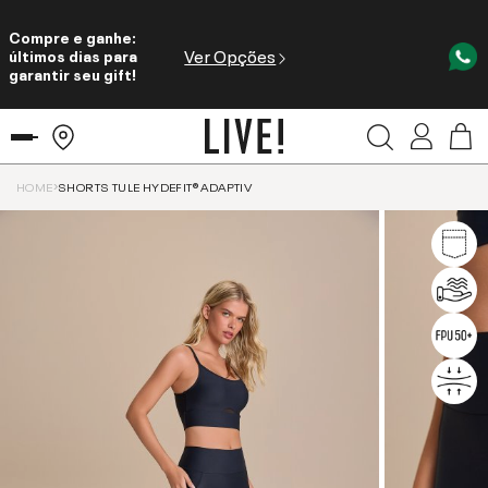
Compre e ganhe:
Ver Opções
últimos dias para
garantir seu gift!
HOME
SHORTS TULE HYDEFIT® ADAPTIV