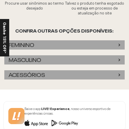
Procure usar sinônimos ao termo
Talvez o produto tenha esgotado
desejado
ou esteja em processo de
atualização no site
Ganhe 15% OFF*
CONFIRA OUTRAS OPÇÕES DISPONÍVEIS:
FEMININO
MASCULINO
ACESSÓRIOS
Baixe o app
LIVE! Experience
, nosso universo esportivo de
experiências únicas.