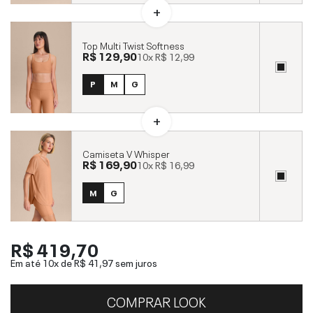
Top Multi Twist Softness
R$ 129,90
10x
R$ 12,99
P
M
G
Camiseta V Whisper
R$ 169,90
10x
R$ 16,99
M
G
R$ 419,70
Em até 10x de
R$ 41,97
sem juros
COMPRAR LOOK