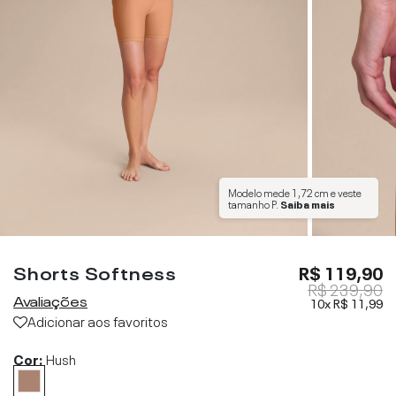
Modelo mede
1,72 cm
e veste
tamanho
P
.
Saiba mais
Shorts Softness
R$ 119,90
R$ 239,90
Avaliações
10x
R$ 11,99
Adicionar aos favoritos
Cor:
Hush