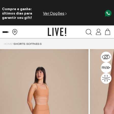
Compre e ganhe:
Ver Opções
últimos dias para
garantir seu gift!
HOME
SHORTS SOFTNESS