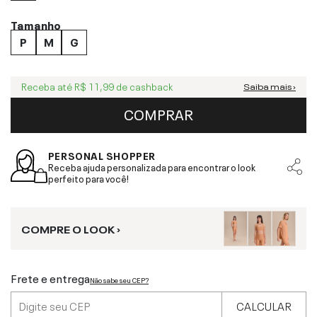
Tamanho
P
M
G
Receba até
R$ 11,99
de cashback
Saiba mais ›
COMPRAR
PERSONAL SHOPPER
Receba ajuda personalizada para encontrar o look
perfeito para você!
COMPRE O LOOK ›
Frete e entrega
Não sabe seu CEP?
CALCULAR