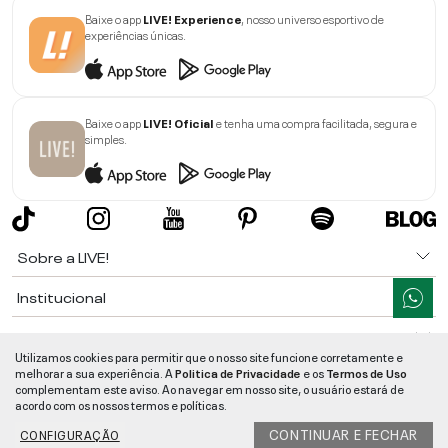
Baixe o app
LIVE! Experience
, nosso universo esportivo de
experiências únicas.
Baixe o app
LIVE! Oficial
e tenha uma compra facilitada, segura e
simples.
Sobre a LIVE!
Institucional
Informações
Utilizamos cookies para permitir que o nosso site funcione corretamente e
melhorar a sua experiência. A
Politica de Privacidade
e os
Termos de Uso
Ajuda
complementam este aviso. Ao navegar em nosso site, o usuário estará de
acordo com os nossos termos e políticas.
Segurança e Qualidade
CONTINUAR E FECHAR
CONFIGURAÇÃO
LIVE!
©
2026
- TODOS OS DIREITOS RESERVADOS -
RUA MANOEL FRANCISCO