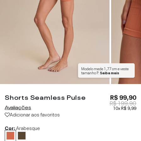
Modelo mede
1,77 cm
e veste
tamanho
P
.
Saiba mais
Shorts Seamless Pulse
R$ 99,90
R$ 199,90
Avaliações
10x
R$ 9,99
Adicionar aos favoritos
Cor:
Arabesque