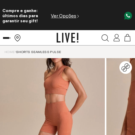
Compre e ganhe:
Ver Opções
últimos dias para
garantir seu gift!
HOME
SHORTS SEAMLESS PULSE