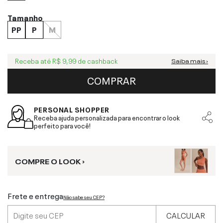
Tamanho
PP
P
M
Receba até
R$ 9,99
de cashback
Saiba mais ›
COMPRAR
PERSONAL SHOPPER
Receba ajuda personalizada para encontrar o look
perfeito para você!
COMPRE O LOOK ›
Frete e entrega
Não sabe seu CEP?
CALCULAR