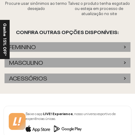
Procure usar sinônimos ao termo
Talvez o produto tenha esgotado
desejado
ou esteja em processo de
atualização no site
Ganhe 15% OFF*
CONFIRA OUTRAS OPÇÕES DISPONÍVEIS:
FEMININO
MASCULINO
ACESSÓRIOS
Baixe o app
LIVE! Experience
, nosso universo esportivo de
experiências únicas.