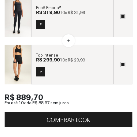
Fusô Emana®
R$ 319,90
10x
R$ 31,99
P
Top Intense
R$ 299,90
10x
R$ 29,99
P
R$ 889,70
Em até 10x de
R$ 88,97
sem juros
COMPRAR LOOK