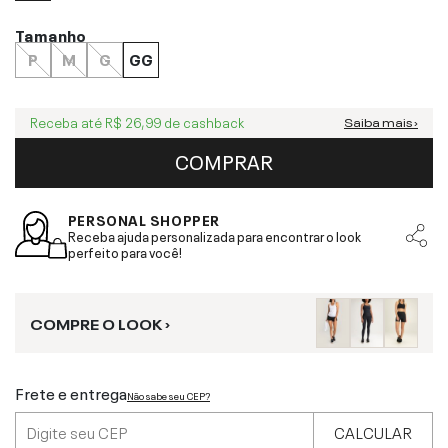
Tamanho
P
M
G
GG
Receba até
R$ 26,99
de cashback
Saiba mais ›
COMPRAR
PERSONAL SHOPPER
Receba ajuda personalizada para encontrar o look
perfeito para você!
COMPRE O LOOK ›
Frete e entrega
Não sabe seu CEP?
CALCULAR