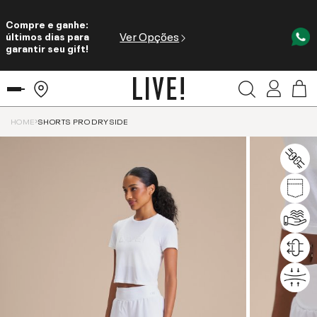
Compre e ganhe:
Ver Opções
últimos dias para
garantir seu gift!
HOME
SHORTS PRO DRYSIDE