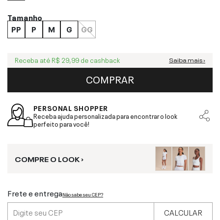
Tamanho
PP
P
M
G
GG
Receba até
R$ 29,99
de cashback
Saiba mais ›
COMPRAR
PERSONAL SHOPPER
Receba ajuda personalizada para encontrar o look
perfeito para você!
COMPRE O LOOK ›
Frete e entrega
Não sabe seu CEP?
CALCULAR