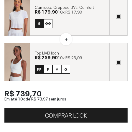
Camiseta Cropped LIVE! Comfort
R$ 179,90
10x
R$ 17,99
G
GG
Top LIVE! Icon
R$ 259,90
10x
R$ 25,99
PP
P
M
G
R$ 739,70
Em até 10x de
R$ 73,97
sem juros
COMPRAR LOOK