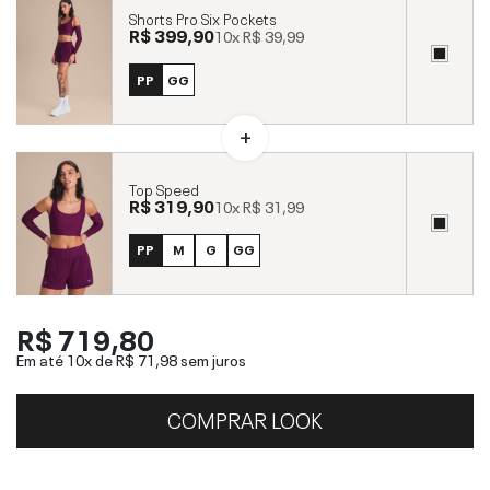
Shorts Pro Six Pockets
R$ 399,90
10x
R$ 39,99
PP
GG
Top Speed
R$ 319,90
10x
R$ 31,99
PP
M
G
GG
R$ 719,80
Em até 10x de
R$ 71,98
sem juros
COMPRAR LOOK