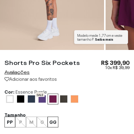
Modelo mede
1,77 cm
e veste
tamanho
P
.
Saiba mais
Shorts Pro Six Pockets
R$ 399,90
10x
R$ 39,99
Avaliações
Adicionar aos favoritos
Cor:
Essence Purple
SALE
Tamanho
PP
P
M
G
GG