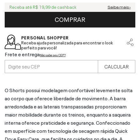
Receba até
R$ 19,99
de cashback
Saiba mais ›
COMPRAR
PERSONAL SHOPPER
Receba ajuda personalizada para encontrar o look
perfeito para você!
Frete e entrega
Não sabe seu CEP?
CALCULAR
O Shorts possui modelagem confortável levemente solta
ao corpo que oferece liberdade de movimento. A barra
arredondada e as laterais transpassadas proporcionam
maior mobilidade durante os treinos, enquanto a saqueira
interna oferece praticidade e segurança. Confeccionado
em superfície com tecnologia de secagem rápida Quick
Dry e Easy Care, que facilita os cuidados no dia a dia. A