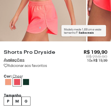
Modelo mede
1,68 cm
e veste
tamanho
P
.
Saiba mais
Shorts Pro Dryside
R$ 199,90
R$ 259,90
Avaliações
10x
R$ 19,99
Adicionar aos favoritos
Cor:
Cheer
Tamanho
P
M
G