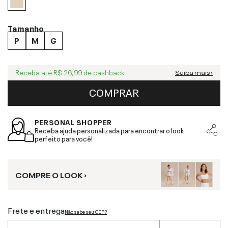
Tamanho
P
M
G
Receba até
R$ 26,99
de cashback
Saiba mais ›
COMPRAR
PERSONAL SHOPPER
Receba ajuda personalizada para encontrar o look
perfeito para você!
COMPRE O LOOK ›
Frete e entrega
Não sabe seu CEP?