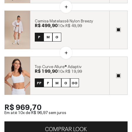
Camisa Matelassê Nylon Breezy
R$ 499,90
10x
R$ 49,99
P
M
G
Top Curve Allure® Adaptiv
R$ 199,90
10x
R$ 19,99
PP
P
M
G
GG
R$ 969,70
Em até 10x de
R$ 96,97
sem juros
COMPRAR LOOK