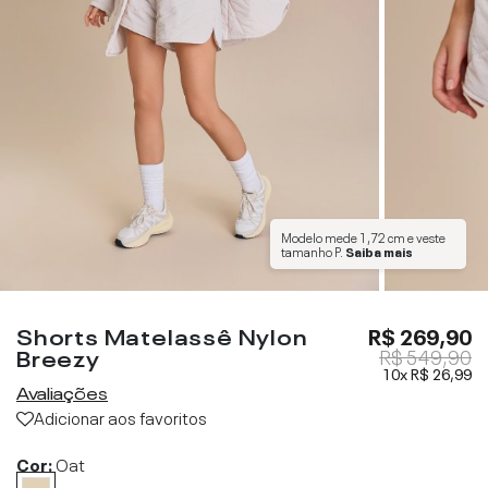
Modelo mede
1,72 cm
e veste
tamanho
P
.
Saiba mais
Shorts Matelassê Nylon
R$ 269,90
Breezy
R$ 549,90
10x
R$ 26,99
Avaliações
Adicionar aos favoritos
Cor:
Oat