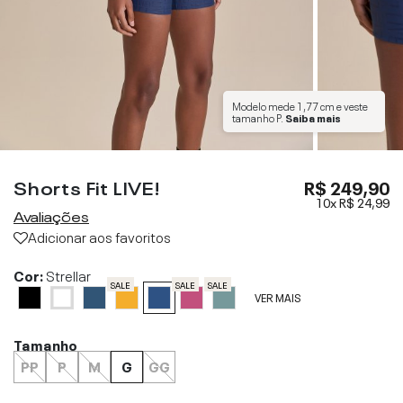
Modelo mede
1,77 cm
e veste
tamanho
P
.
Saiba mais
Shorts Fit LIVE!
R$ 249,90
10x
R$ 24,99
Avaliações
Adicionar aos favoritos
Cor:
Strellar
SALE
SALE
SALE
VER MAIS
Tamanho
PP
P
M
G
GG