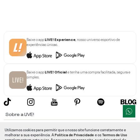
Baixe o app
LIVE! Experience
, nosso universo esportivo de
experiências únicas.
Baixe o app
LIVE! Oficial
e tenha uma compra facilitada, segura e
simples.
Sobre a LIVE!
Institucional
Utilizamos cookies para permitir que o nosso site funcione corretamente e
melhorar a sua experiência. A
Politica de Privacidade
e os
Termos de Uso
Informações
complementam este aviso. Ao navegar em nosso site, o usuário estará de