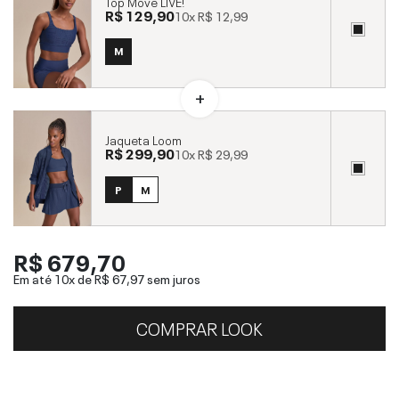
Top Move LIVE!
R$ 129,90
10x
R$ 12,99
M
Jaqueta Loom
R$ 299,90
10x
R$ 29,99
P
M
R$ 679,70
Em até 10x de
R$ 67,97
sem juros
COMPRAR LOOK