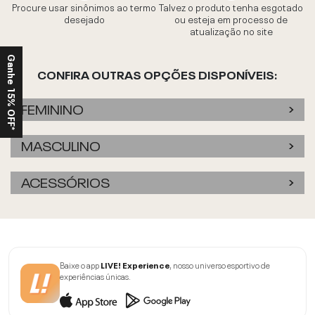
Procure usar sinônimos ao termo
Talvez o produto tenha esgotado
desejado
ou esteja em processo de
atualização no site
Ganhe 15% OFF*
CONFIRA OUTRAS OPÇÕES DISPONÍVEIS:
FEMININO
MASCULINO
ACESSÓRIOS
Baixe o app
LIVE! Experience
, nosso universo esportivo de
experiências únicas.