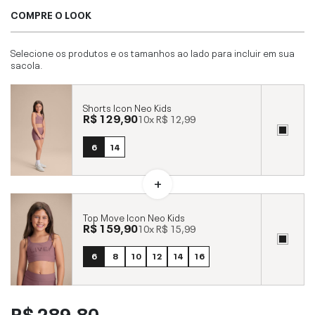
COMPRE O LOOK
Selecione os produtos e os tamanhos ao lado para incluir em sua
sacola.
Shorts Icon Neo Kids
R$ 129,90
10x
R$ 12,99
6
14
Top Move Icon Neo Kids
R$ 159,90
10x
R$ 15,99
6
8
10
12
14
16
R$ 289,80