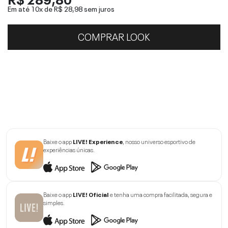
Em até 10x de
R$ 28,98
sem juros
COMPRAR LOOK
Baixe o app
LIVE! Experience
, nosso universo esportivo de
experiências únicas.
Baixe o app
LIVE! Oficial
e tenha uma compra facilitada, segura e
simples.