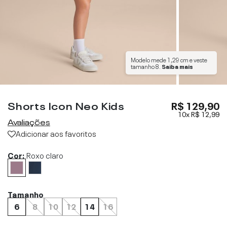
Modelo mede
1,29 cm
e veste
tamanho
8
.
Saiba mais
Shorts Icon Neo Kids
R$ 129,90
10x
R$ 12,99
Avaliações
Adicionar aos favoritos
Cor:
Roxo claro
Tamanho
6
8
10
12
14
16