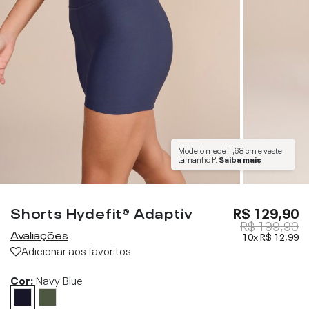
Modelo mede
1,68 cm
e veste
tamanho
P
.
Saiba mais
Shorts Hydefit® Adaptiv
R$ 129,90
R$ 199,90
Avaliações
10x
R$ 12,99
Adicionar aos favoritos
Cor:
Navy Blue