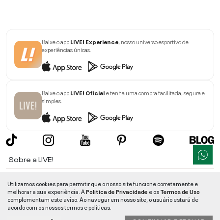
Baixe o app
LIVE! Experience
, nosso universo esportivo de
experiências únicas.
Baixe o app
LIVE! Oficial
e tenha uma compra facilitada, segura e
simples.
Sobre a LIVE!
Institucional
Utilizamos cookies para permitir que o nosso site funcione corretamente e
melhorar a sua experiência. A
Politica de Privacidade
e os
Termos de Uso
Informações
complementam este aviso. Ao navegar em nosso site, o usuário estará de
acordo com os nossos termos e políticas.
Ajuda