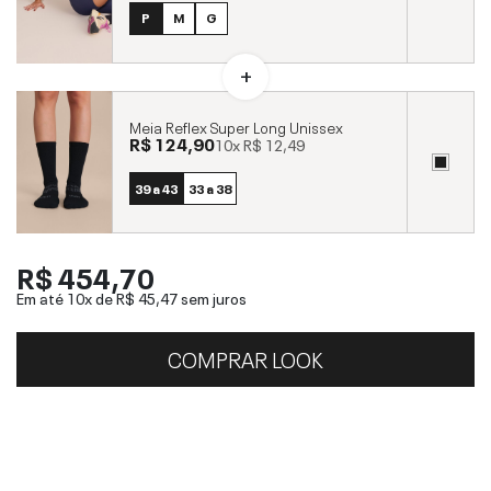
P
M
G
Meia Reflex Super Long Unissex
R$ 124,90
10x
R$ 12,49
39 a 43
33 a 38
R$ 454,70
Em até 10x de
R$ 45,47
sem juros
COMPRAR LOOK