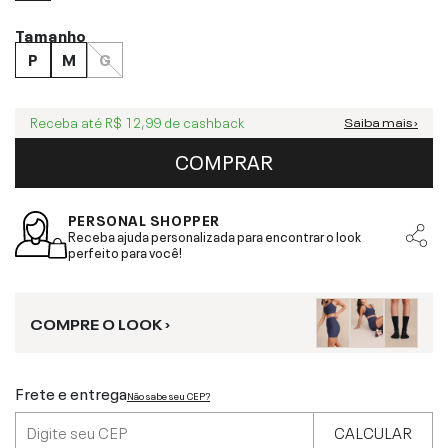
Tamanho
P
M
G
Receba até
R$ 12,99
de cashback
Saiba mais ›
COMPRAR
PERSONAL SHOPPER
Receba ajuda personalizada para encontrar o look
perfeito para você!
COMPRE O LOOK ›
Frete e entrega
Não sabe seu CEP?
CALCULAR