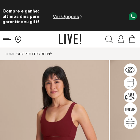
Compre e ganhe:
Ver Opções
últimos dias para
garantir seu gift!
HOME
SHORTS FIT GREEN®