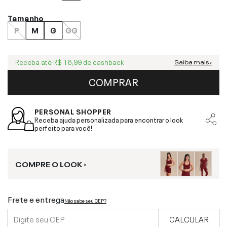
Tamanho
P
M
G
GG
Receba até
R$ 16,99
de cashback
Saiba mais ›
COMPRAR
PERSONAL SHOPPER
Receba ajuda personalizada para encontrar o look
perfeito para você!
COMPRE O LOOK ›
Frete e entrega
Não sabe seu CEP?
CALCULAR