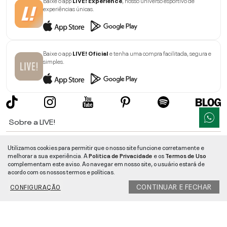
Baixe o app
LIVE! Experience
, nosso universo esportivo de
experiências únicas.
Baixe o app
LIVE! Oficial
e tenha uma compra facilitada, segura e
simples.
Sobre a LIVE!
Institucional
Utilizamos cookies para permitir que o nosso site funcione corretamente e
melhorar a sua experiência. A
Politica de Privacidade
e os
Termos de Uso
Informações
complementam este aviso. Ao navegar em nosso site, o usuário estará de
acordo com os nossos termos e políticas.
Ajuda
CONTINUAR E FECHAR
CONFIGURAÇÃO
Segurança e Qualidade
LIVE!
©
2026
- TODOS OS DIREITOS RESERVADOS -
RUA MANOEL FRANCISCO
DA COSTA, 1600 - BAIRRO VIEIRA - CEP 89257-207
-
JARAGUÁ DO SUL
/
SC
-