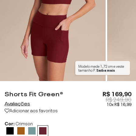
Modelo mede
1,72 cm
e veste
tamanho
P
.
Saiba mais
Carbon Neutral
Shorts Fit Green®
R$ 169,90
R$ 249,90
Avaliações
10x
R$ 16,99
Adicionar aos favoritos
Cor:
Crimson