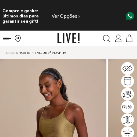
Compre e ganhe:
Ver Opções
últimos dias para
garantir seu gift!
HOME
SHORTS FIT ALLURE® ADAPTIV