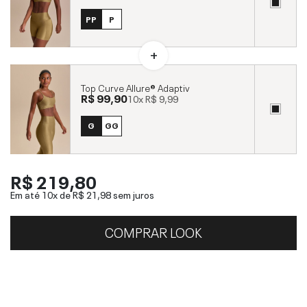
PP
P
Top Curve Allure® Adaptiv
R$ 99,90
10x
R$ 9,99
G
GG
R$ 219,80
Em até 10x de
R$ 21,98
sem juros
COMPRAR LOOK