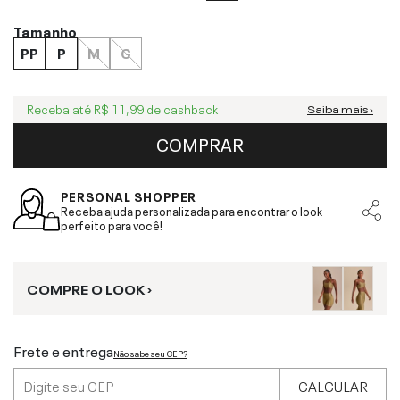
Tamanho
PP
P
M
G
Receba até
R$ 11,99
de cashback
Saiba mais ›
COMPRAR
PERSONAL SHOPPER
Receba ajuda personalizada para encontrar o look
perfeito para você!
COMPRE O LOOK ›
Frete e entrega
Não sabe seu CEP?
CALCULAR