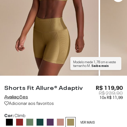
Modelo mede
1,78 cm
e veste
tamanho
M
.
Saiba mais
Shorts Fit Allure® Adaptiv
R$ 119,90
R$ 239,90
Avaliações
10x
R$ 11,99
Adicionar aos favoritos
Cor:
Climb
VER MAIS