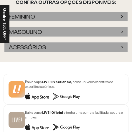
CONFIRA OUTRAS OPÇÕES DISPONÍVEIS:
Ganhe 15% OFF*
FEMININO
MASCULINO
ACESSÓRIOS
Baixe o app
LIVE! Experience
, nosso universo esportivo de
experiências únicas.
Baixe o app
LIVE! Oficial
e tenha uma compra facilitada, segura e
simples.