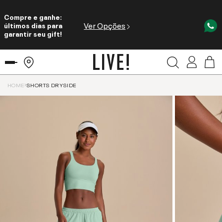
Compre e ganhe:
Ver Opções
últimos dias para
garantir seu gift!
HOME
SHORTS DRYSIDE