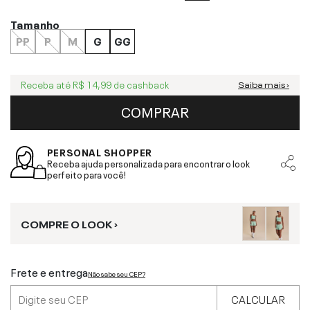
Tamanho
PP
P
M
G
GG
Receba até
R$ 14,99
de cashback
Saiba mais ›
COMPRAR
PERSONAL SHOPPER
Receba ajuda personalizada para encontrar o look
perfeito para você!
COMPRE O LOOK ›
Frete e entrega
Não sabe seu CEP?
CALCULAR