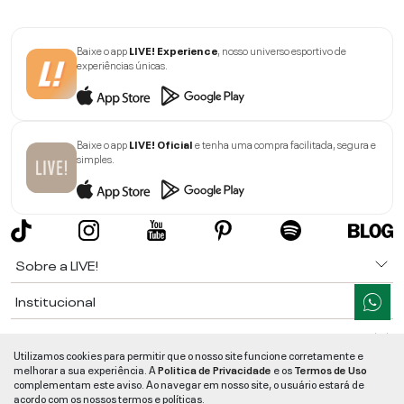
Baixe o app
LIVE! Experience
, nosso universo esportivo de
experiências únicas.
Baixe o app
LIVE! Oficial
e tenha uma compra facilitada, segura e
simples.
Sobre a LIVE!
Institucional
Informações
Utilizamos cookies para permitir que o nosso site funcione corretamente e
melhorar a sua experiência. A
Politica de Privacidade
e os
Termos de Uso
Ajuda
complementam este aviso. Ao navegar em nosso site, o usuário estará de
acordo com os nossos termos e políticas.