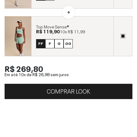
Top Move Sense®
R$ 119,90
10x
R$ 11,99
PP
P
G
GG
R$ 269,80
Em até 10x de
R$ 26,98
sem juros
COMPRAR LOOK