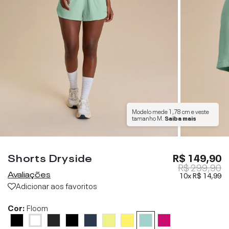
Modelo mede
1,78 cm
e veste
tamanho
M
.
Saiba mais
Shorts Dryside
R$ 149,90
R$ 299,90
Avaliações
10x
R$ 14,99
Adicionar aos favoritos
Cor:
Floom