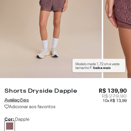
Modelo mede
1,72 cm
e veste
tamanho
P
.
Saiba mais
Shorts Dryside Dapple
R$ 139,90
R$ 279,90
Avaliações
10x
R$ 13,99
Adicionar aos favoritos
Cor:
Dapple