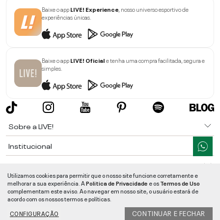
Baixe o app
LIVE! Experience
, nosso universo esportivo de
experiências únicas.
Baixe o app
LIVE! Oficial
e tenha uma compra facilitada, segura e
simples.
Sobre a LIVE!
Institucional
Informações
Utilizamos cookies para permitir que o nosso site funcione corretamente e
melhorar a sua experiência. A
Politica de Privacidade
e os
Termos de Uso
Ajuda
complementam este aviso. Ao navegar em nosso site, o usuário estará de
acordo com os nossos termos e políticas.
Segurança e Qualidade
CONTINUAR E FECHAR
CONFIGURAÇÃO
LIVE!
©
2026
- TODOS OS DIREITOS RESERVADOS -
RUA MANOEL FRANCISCO