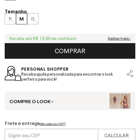
Tamanho
P
M
G
Receba até
R$ 13,99
de cashback
Saiba mais ›
COMPRAR
PERSONAL SHOPPER
Receba ajuda personalizada para encontrar o look
perfeito para você!
COMPRE O LOOK ›
Frete e entrega
Não sabe seu CEP?
CALCULAR