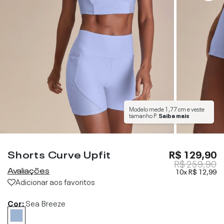
Modelo mede
1,77 cm
e veste
tamanho
P
.
Saiba mais
Shorts Curve Upfit
R$ 129,90
R$ 259,90
Avaliações
10x
R$ 12,99
Adicionar aos favoritos
Cor:
Sea Breeze