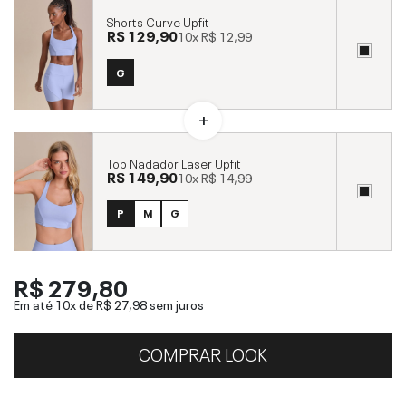
Shorts Curve Upfit
R$ 129,90
10x
R$ 12,99
G
Top Nadador Laser Upfit
R$ 149,90
10x
R$ 14,99
P
M
G
R$ 279,80
Em até 10x de
R$ 27,98
sem juros
COMPRAR LOOK