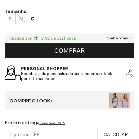
Tamanho
P
M
G
Receba até
R$ 12,99
de cashback
Saiba mais ›
COMPRAR
PERSONAL SHOPPER
Receba ajuda personalizada para encontrar o look
perfeito para você!
COMPRE O LOOK ›
Frete e entrega
Não sabe seu CEP?
CALCULAR