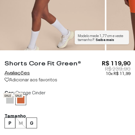
Modelo mede
1,77 cm
e veste
tamanho
P
.
Saiba mais
Shorts Core Fit Green®
R$ 119,90
R$ 239,90
Avaliações
10x
R$ 11,99
Adicionar aos favoritos
Cor:
Orange Cinder
SALE
SALE
Tamanho
P
M
G