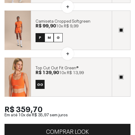
Camiseta Cropped Softgreen
R$ 99,90
10x
R$ 9,99
P
M
G
Top Cut Out Fit Green®
R$ 139,90
10x
R$ 13,99
GG
R$ 359,70
Em até 10x de
R$ 35,97
sem juros
COMPRAR LOOK