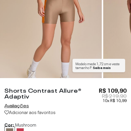
Modelo mede
1,72 cm
e veste
tamanho
P
.
Saiba mais
Shorts Contrast Allure®
R$ 109,90
Adaptiv
R$ 219,90
10x
R$ 10,99
Avaliações
Adicionar aos favoritos
Cor:
Mushroom