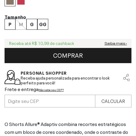
Tamanho
P
M
G
GG
Receba até
R$ 10,99
de cashback
Saiba mais ›
COMPRAR
PERSONAL SHOPPER
Receba ajuda personalizada para encontrar o look
perfeito para você!
Frete e entrega
Não sabe seu CEP?
CALCULAR
O Shorts Allure® Adaptiv combina recortes estratégicos
com um bloco de cores coordenado, onde o contraste do