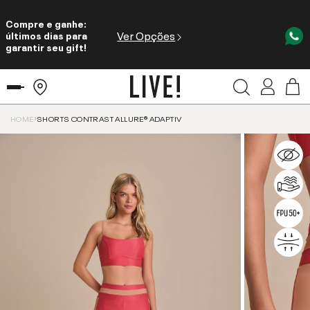
Compre e ganhe:
Ver Opções
últimos dias para
garantir seu gift!
HOME
SHORTS CONTRAST ALLURE® ADAPTIV