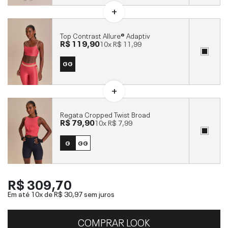
Top Contrast Allure® Adaptiv
R$ 119,90
10x
R$ 11,99
GG
Regata Cropped Twist Broad
R$ 79,90
10x
R$ 7,99
G
GG
R$ 309,70
Em até 10x de
R$ 30,97
sem juros
COMPRAR LOOK