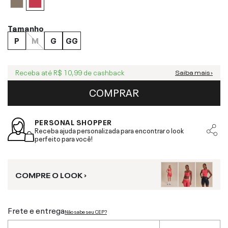
Tamanho
P
M
G
GG
Receba até
R$ 10,99
de cashback
Saiba mais ›
COMPRAR
PERSONAL SHOPPER
Receba ajuda personalizada para encontrar o look
perfeito para você!
COMPRE O LOOK ›
Frete e entrega
Não sabe seu CEP?