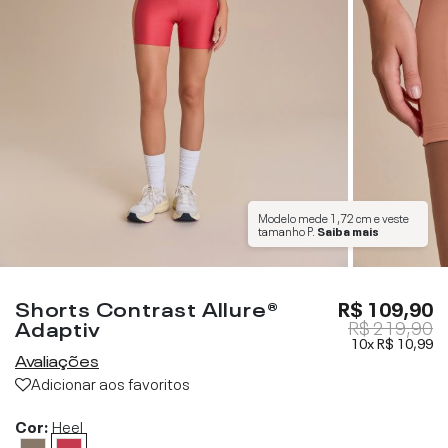
Modelo mede
1,72 cm
e veste
tamanho
P
.
Saiba mais
Shorts Contrast Allure®
R$ 109,90
Adaptiv
R$ 219,90
10x
R$ 10,99
Avaliações
Adicionar aos favoritos
Cor:
Heel