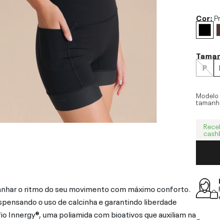
Cor:
P
Tama
P
Modelo
tamanh
Rece
cash
anhar o ritmo do seu movimento com máximo conforto.
spensando o uso de calcinha e garantindo liberdade
o Innergy®, uma poliamida com bioativos que auxiliam na