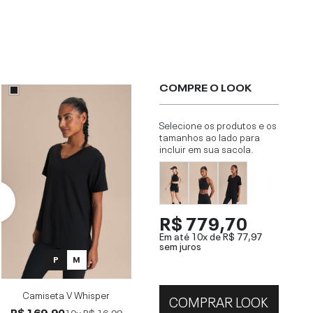
COMPRE O LOOK
Selecione os produtos e os
tamanhos ao lado para
incluir em sua sacola.
R$ 779,70
Em até 10x de
R$ 77,97
sem juros
P
M
Camiseta V Whisper
COMPRAR LOOK
R$ 169,90
10x
R$ 16,99