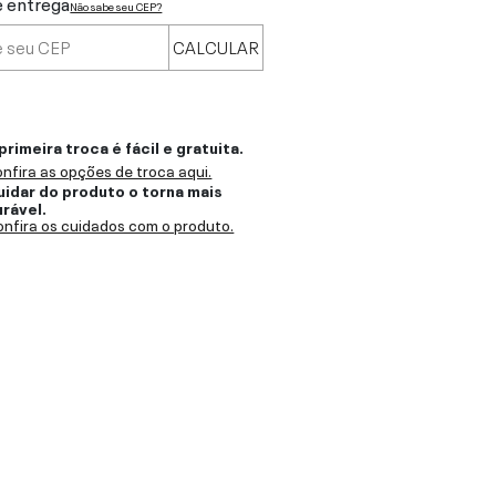
e entrega
Não sabe seu CEP?
CALCULAR
primeira troca é fácil e gratuita.
nfira as opções de troca aqui.
uidar do produto o torna mais
urável.
nfira os cuidados com o produto.