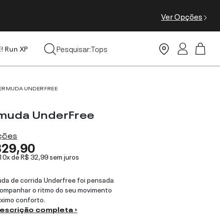
Ver Opções
Moda Praia
Pesquisar:
Tops
E! Run XP
Leggings
ERMUDA UNDERFREE
muda UnderFree
ações
329,90
 10x de
R$ 32,99
sem juros
da de corrida Underfree foi pensada
ompanhar o ritmo do seu movimento
ximo conforto.
descrição completa ›