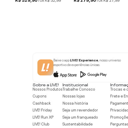
Baixe o app
LIVE! Experience
, nosso universo
esportivo de experiências únicas.
Sobre a LIVE!
Institucional
Informa
Nossos Produtos
Trabalhe Conosco
Trocas e 
Cupons
Nossas lojas
Frete e E
Cashback
Nossa história
Pagamen
LIVE! Friday
Seja um revendedor
Privacida
LIVE! Run XP
Seja um franqueado
Promoçõe
LIVE! Club
Sustentabilidade
Perguntas