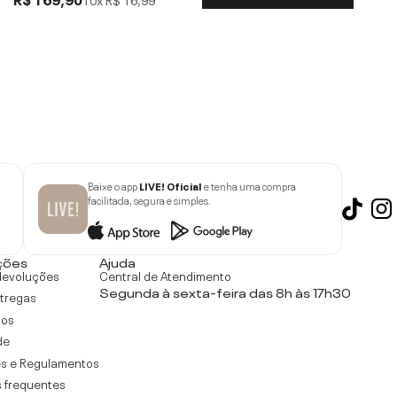
Baixe o app
LIVE! Oficial
e tenha uma compra
facilitada, segura e simples.
ções
Ajuda
devoluções
Central de Atendimento
Segunda à sexta-feira das 8h às 17h30
ntregas
tos
de
s e Regulamentos
 frequentes