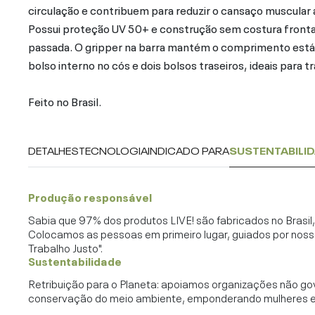
circulação e contribuem para reduzir o cansaço muscular a
Possui proteção UV 50+ e construção sem costura frontal
passada. O gripper na barra mantém o comprimento estáv
bolso interno no cós e dois bolsos traseiros, ideais para t
Feito no Brasil.
DETALHES
TECNOLOGIA
INDICADO PARA
SUSTENTABILI
Produção responsável
Sabia que 97% dos produtos LIVE! são fabricados no Brasi
Colocamos as pessoas em primeiro lugar, guiados por noss
Trabalho Justo".
Sustentabilidade
Retribuição para o Planeta: apoiamos organizações não go
conservação do meio ambiente, emponderando mulheres e c