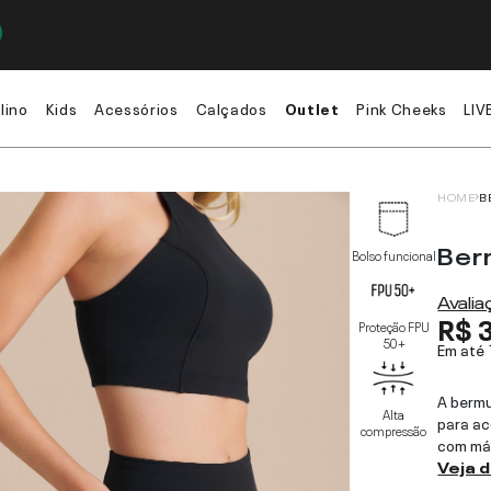
lino
Kids
Acessórios
Calçados
Outlet
Pink Cheeks
LIV
HOME
B
Ber
Bolso funcional
Avali
R$ 
Proteção FPU
50+
Em até
A bermu
Alta
para ac
compressão
com má
Veja 