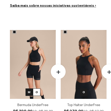
Saiba mais sobre nossas iniciativas sustentáveis ›
M
G
G
Bermuda UnderFree
Top Halter UnderFree
R$ 329,90
R$ 279,90
10x
R$ 32,99
10x
R$ 27,99