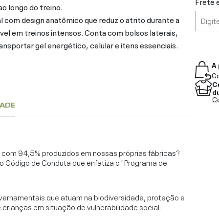
Frete 
o longo do treino.
 com design anatômico que reduz o atrito durante a
el em treinos intensos. Conta com bolsos laterais,
ransportar gel energético, celular e itens essenciais.
A 
Co
C
d
Co
DADE
l, com 94,5% produzidos em nossas próprias fábricas?
o Código de Conduta que enfatiza o "Programa de
vernamentais que atuam na biodiversidade, proteção e
rianças em situação de vulnerabilidade social.