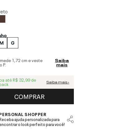
reto
nho
M
G
 mede
1,72 cm
e veste
Saiba
o
P
.
mais
ba até
R$ 32,99
de
Saiba mais ›
back
COMPRAR
PERSONAL SHOPPER
Receba ajuda personalizada para
encontrar o look perfeito para você!