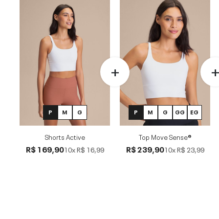
P
M
G
P
M
G
GG
EG
Shorts Active
Top Move Sense®
R$ 169,90
R$ 239,90
10x
R$ 16,99
10x
R$ 23,99