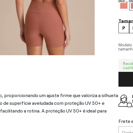
SALE
SA
Tama
P
Modelo
tamanh
Rece
cash
 proporcionando um ajuste firme que valoriza a silhueta
ido de superfície aveludada com proteção UV 50+ e
facilitando a rotina. A proteção UV 50+ é ideal para
Frete 