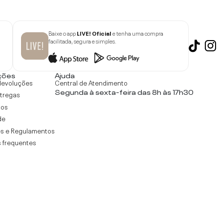
Baixe o app
LIVE! Oficial
e tenha uma compra
facilitada, segura e simples.
ções
Ajuda
devoluções
Central de Atendimento
Segunda à sexta-feira das 8h às 17h30
ntregas
tos
de
s e Regulamentos
 frequentes