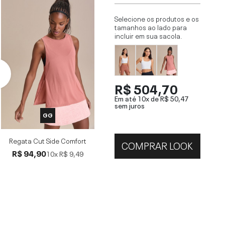
Selecione os produtos e os
tamanhos ao lado para
incluir em sua sacola.
R$ 504,70
Em até 10x de
R$ 50,47
sem juros
GG
Regata Cut Side Comfort
COMPRAR LOOK
R$ 94,90
10x
R$ 9,49