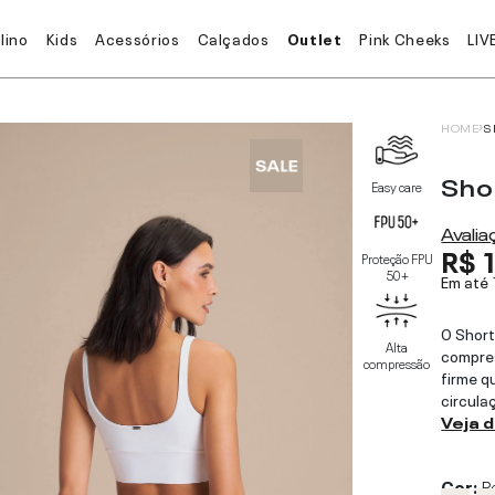
lino
Kids
Acessórios
Calçados
Outlet
Pink Cheeks
LIV
HOME
S
Sho
Easy care
Avali
R$ 
Proteção FPU
50+
Em até
O Short
Alta
compre
compressão
firme qu
circula
Veja 
Cor:
P