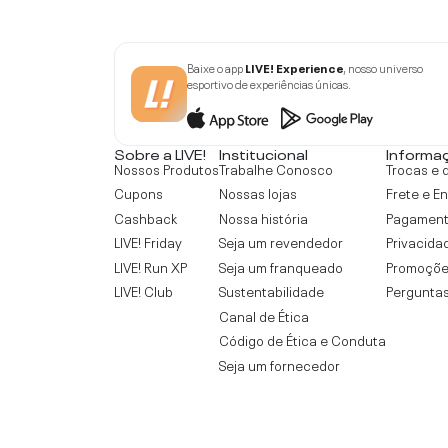
Baixe o app
LIVE! Experience
, nosso universo
esportivo de experiências únicas.
Sobre a LIVE!
Institucional
Informa
Nossos Produtos
Trabalhe Conosco
Trocas e 
Cupons
Nossas lojas
Frete e E
Cashback
Nossa história
Pagamen
LIVE! Friday
Seja um revendedor
Privacida
LIVE! Run XP
Seja um franqueado
Promoçõe
LIVE! Club
Sustentabilidade
Perguntas
Canal de Ética
Código de Ética e Conduta
Seja um fornecedor