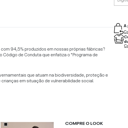
A 
Co
C
d
Co
l, com 94,5% produzidos em nossas próprias fábricas?
o Código de Conduta que enfatiza o "Programa de
vernamentais que atuam na biodiversidade, proteção e
rianças em situação de vulnerabilidade social.
COMPRE O LOOK