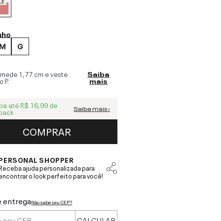
LE
nho
M
G
 mede
1,77 cm
e veste
Saiba
o
P
.
mais
ba até
R$ 16,99
de
Saiba mais ›
back
COMPRAR
PERSONAL SHOPPER
Receba ajuda personalizada para
encontrar o look perfeito para você!
e entrega
Não sabe seu CEP?
CALCULAR