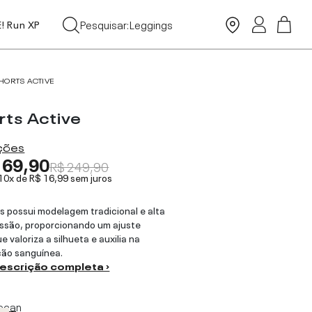
Tops
Pesquisar:
Leggings
E! Run XP
Moda Praia
HORTS ACTIVE
rts Active
ações
169,90
R$ 249,90
 10x de
R$ 16,99
sem juros
s possui modelagem tradicional e alta
ssão, proporcionando um ajuste
e valoriza a silhueta e auxilia na
ção sanguínea.
descrição completa ›
ecan