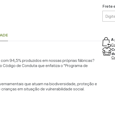
Frete 
DADE
A 
Co
C
d
Co
l, com 94,5% produzidos em nossas próprias fábricas?
o Código de Conduta que enfatiza o "Programa de
vernamentais que atuam na biodiversidade, proteção e
rianças em situação de vulnerabilidade social.