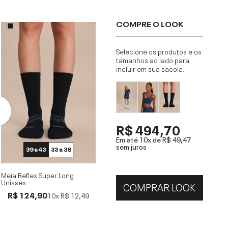
COMPRE O LOOK
Selecione os produtos e os
tamanhos ao lado para
incluir em sua sacola.
R$ 494,70
Em até 10x de
R$ 49,47
sem juros
39 a 43
33 a 38
Meia Reflex Super Long
Unissex
COMPRAR LOOK
R$ 124,90
10x
R$ 12,49