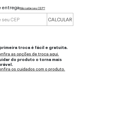
e entrega
Não sabe seu CEP?
CALCULAR
primeira troca é fácil e gratuita.
nfira as opções de troca aqui.
uidar do produto o torna mais
urável.
nfira os cuidados com o produto.