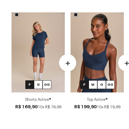
P
G
GG
P
M
G
GG
Shorts Active®
Top Active®
R$ 169,90
R$ 199,90
10x
R$ 16,99
10x
R$ 19,99