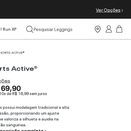
Ver Opções
Tops
Pesquisar:
Leggings
E! Run XP
Moda Praia
HORTS ACTIVE®
rts Active®
ações
169,90
 10x de
R$ 16,99
sem juros
s possui modelagem tradicional e alta
ssão, proporcionando um ajuste
e valoriza a silhueta e auxilia na
ção sanguínea.
descrição completa ›