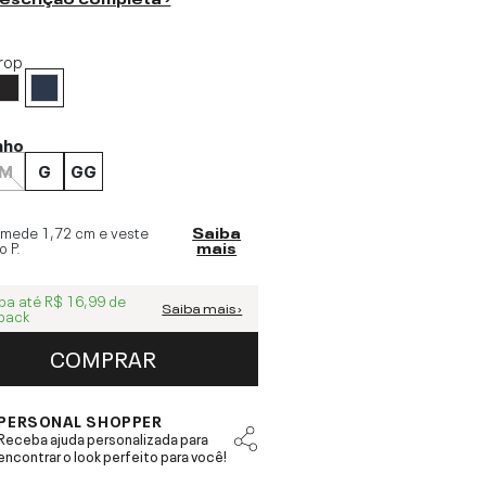
rop
nho
M
G
GG
 mede
1,72 cm
e veste
Saiba
o
P
.
mais
ba até
R$ 16,99
de
Saiba mais ›
back
COMPRAR
PERSONAL SHOPPER
Receba ajuda personalizada para
encontrar o look perfeito para você!