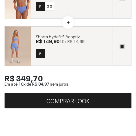
P
GG
Shorts Hydefit® Adaptiv
R$ 149,90
10x
R$ 14,99
P
R$ 349,70
Em até 10x de
R$ 34,97
sem juros
COMPRAR LOOK