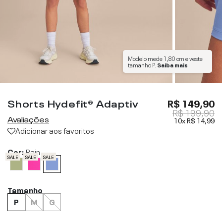
Modelo mede
1,80 cm
e veste
tamanho
P
.
Saiba mais
Shorts Hydefit® Adaptiv
R$ 149,90
R$ 199,90
Avaliações
10x
R$ 14,99
Adicionar aos favoritos
Cor:
Rain
SALE
SALE
SALE
Tamanho
P
M
G