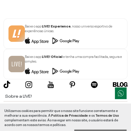
Baixe o app
LIVE! Experience
, nosso universo esportivo de
experiências únicas.
Baixe o app
LIVE! Oficial
e tenha uma compra facilitada, segura e
simples.
Sobre a LIVE!
Institucional
Utilizamos cookies para permitir que o nosso site funcione corretamente e
melhorar a sua experiência. A
Politica de Privacidade
e os
Termos de Uso
Informações
complementam este aviso. Ao navegar em nosso site, o usuário estará de
acordo com os nossos termos e políticas.
Ajuda