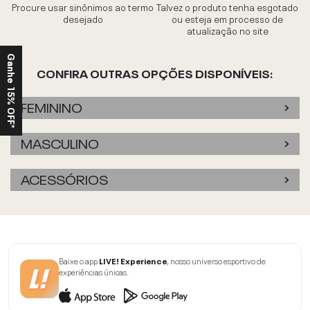
Procure usar sinônimos ao termo
Talvez o produto tenha esgotado
desejado
ou esteja em processo de
atualização no site
Ganhe 15% OFF*
CONFIRA OUTRAS OPÇÕES DISPONÍVEIS:
FEMININO
MASCULINO
ACESSÓRIOS
Baixe o app
LIVE! Experience
, nosso universo esportivo de
experiências únicas.