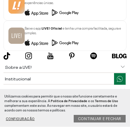
experiências únicas.
Baixe o app
LIVE! Oficial
e tenha uma compra facilitada, segura e
simples.
Sobre a LIVE!
Institucional
Informações
Utilizamos cookies para permitir que o nosso site funcione corretamente e
melhorar a sua experiência. A
Politica de Privacidade
e os
Termos de Uso
Ajuda
complementam este aviso. Ao navegar em nosso site, o usuário estará de
acordo com os nossos termos e políticas.
Segurança e Qualidade
CONTINUAR E FECHAR
CONFIGURAÇÃO
LIVE!
©
2026
- TODOS OS DIREITOS RESERVADOS -
RUA MANOEL FRANCISCO
DA COSTA, 1600 - BAIRRO VIEIRA - CEP 89257-207
-
JARAGUÁ DO SUL
/
SC
-
CNPJ:
05.108.435/0001-78
-
MAPA DO SITE