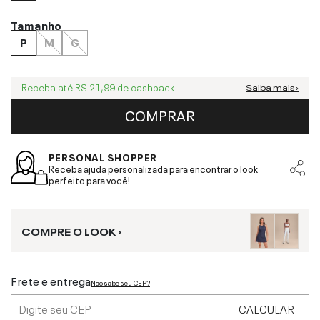
Tamanho
P
M
G
Receba até
R$ 21,99
de cashback
Saiba mais ›
COMPRAR
PERSONAL SHOPPER
Receba ajuda personalizada para encontrar o look
perfeito para você!
COMPRE O LOOK ›
Frete e entrega
Não sabe seu CEP?
CALCULAR