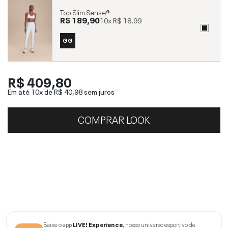
Top Slim Sense®
R$ 189,90
10x
R$ 18,99
GG
R$ 409,80
Em até 10x de
R$ 40,98
sem juros
COMPRAR LOOK
Baixe o app
LIVE! Experience
, nosso universo esportivo de