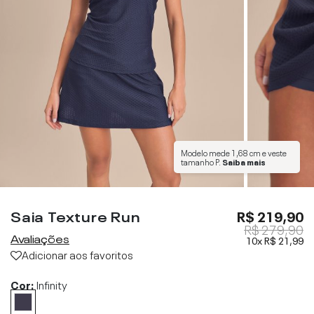
Modelo mede
1,68 cm
e veste
tamanho
P
.
Saiba mais
Saia Texture Run
R$ 219,90
R$ 279,90
Avaliações
10x
R$ 21,99
Adicionar aos favoritos
Cor:
Infinity