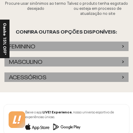
Procure usar sinônimos ao termo
Talvez o produto tenha esgotado
desejado
ou esteja em processo de
atualização no site
Ganhe 15% OFF*
CONFIRA OUTRAS OPÇÕES DISPONÍVEIS:
FEMININO
MASCULINO
ACESSÓRIOS
Baixe o app
LIVE! Experience
, nosso universo esportivo de
experiências únicas.