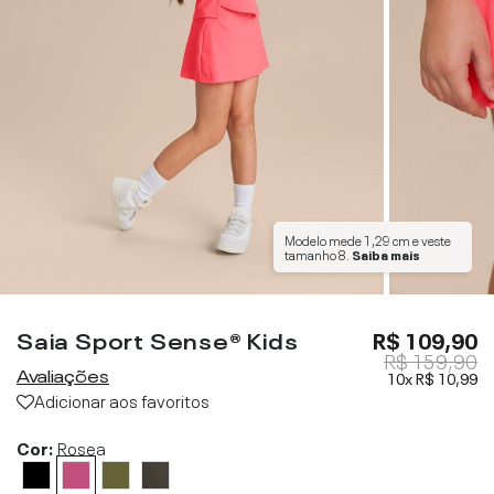
Modelo mede
1,29 cm
e veste
tamanho
8
.
Saiba mais
Saia Sport Sense® Kids
R$ 109,90
R$ 159,90
Avaliações
10x
R$ 10,99
Adicionar aos favoritos
Cor:
Rosea