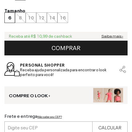
Tamanho
6
8
10
12
14
16
Receba até
R$ 10,99
de cashback
Saiba mais ›
COMPRAR
PERSONAL SHOPPER
Receba ajuda personalizada para encontrar o look
perfeito para você!
COMPRE O LOOK ›
Frete e entrega
Não sabe seu CEP?
CALCULAR