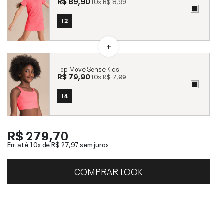
R$ 89,90
10x
R$ 8,99
12
Top Move Sense Kids
R$ 79,90
10x
R$ 7,99
14
R$ 279,70
Em até 10x de
R$ 27,97
sem juros
COMPRAR LOOK