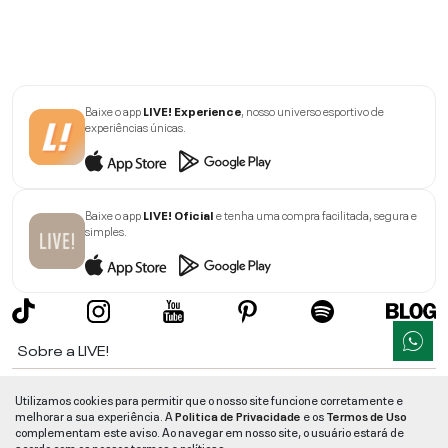
Baixe o app
LIVE! Experience
, nosso universo esportivo de
experiências únicas.
Baixe o app
LIVE! Oficial
e tenha uma compra facilitada, segura e
simples.
Sobre a LIVE!
Institucional
Utilizamos cookies para permitir que o nosso site funcione corretamente e
melhorar a sua experiência. A
Politica de Privacidade
e os
Termos de Uso
Informações
complementam este aviso. Ao navegar em nosso site, o usuário estará de
acordo com os nossos termos e políticas.