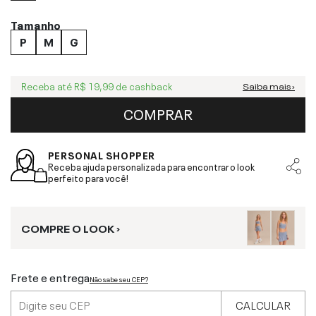
Tamanho
P
M
G
Receba até
R$ 19,99
de cashback
Saiba mais ›
COMPRAR
PERSONAL SHOPPER
Receba ajuda personalizada para encontrar o look
perfeito para você!
COMPRE O LOOK ›
Frete e entrega
Não sabe seu CEP?
CALCULAR