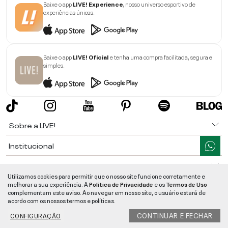
Baixe o app
LIVE! Experience
, nosso universo esportivo de
experiências únicas.
Baixe o app
LIVE! Oficial
e tenha uma compra facilitada, segura e
simples.
Sobre a LIVE!
Institucional
Informações
Utilizamos cookies para permitir que o nosso site funcione corretamente e
melhorar a sua experiência. A
Politica de Privacidade
e os
Termos de Uso
Ajuda
complementam este aviso. Ao navegar em nosso site, o usuário estará de
acordo com os nossos termos e políticas.
Segurança e Qualidade
CONTINUAR E FECHAR
CONFIGURAÇÃO
LIVE!
©
2026
- TODOS OS DIREITOS RESERVADOS -
RUA MANOEL FRANCISCO
DA COSTA, 1600 - BAIRRO VIEIRA - CEP 89257-207
-
JARAGUÁ DO SUL
/
SC
-