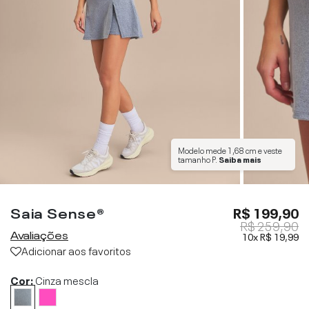
Modelo mede
1,68 cm
e veste
tamanho
P
.
Saiba mais
Saia Sense®
R$ 199,90
R$ 259,90
Avaliações
10x
R$ 19,99
Adicionar aos favoritos
Cor:
Cinza mescla