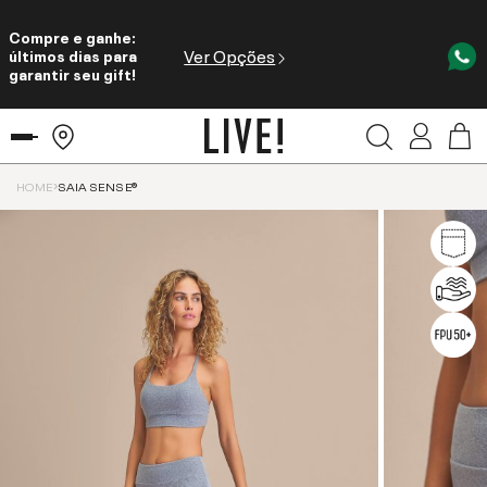
Compre e ganhe:
Ver Opções
últimos dias para
garantir seu gift!
HOME
SAIA SENSE®