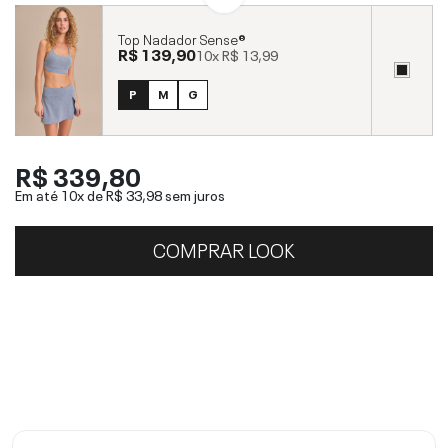
Top Nadador Sense®
R$ 139,90
10x
R$ 13,99
P
M
G
R$ 339,80
Em até 10x de
R$ 33,98
sem juros
COMPRAR LOOK