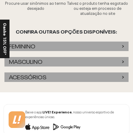
Procure usar sinônimos ao termo
Talvez o produto tenha esgotado
desejado
ou esteja em processo de
atualização no site
Ganhe 15% OFF*
CONFIRA OUTRAS OPÇÕES DISPONÍVEIS:
FEMININO
MASCULINO
ACESSÓRIOS
Baixe o app
LIVE! Experience
, nosso universo esportivo de
experiências únicas.