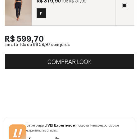
R$ 319,90
10x
R$ 31,99
P
R$ 599,70
Em até 10x de
R$ 59,97
sem juros
COMPRAR LOOK
Baixe o app
LIVE! Experience
, nosso universo esportivo de
experiências únicas.