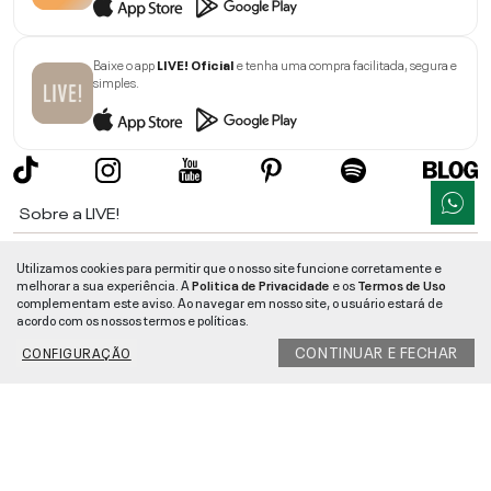
Baixe o app
LIVE! Oficial
e tenha uma compra facilitada, segura e
simples.
Sobre a LIVE!
Institucional
Utilizamos cookies para permitir que o nosso site funcione corretamente e
melhorar a sua experiência. A
Politica de Privacidade
e os
Termos de Uso
Informações
complementam este aviso. Ao navegar em nosso site, o usuário estará de
acordo com os nossos termos e políticas.
Ajuda
CONTINUAR E FECHAR
CONFIGURAÇÃO
Segurança e Qualidade
LIVE!
©
2026
- TODOS OS DIREITOS RESERVADOS -
RUA MANOEL FRANCISCO
DA COSTA, 1600 - BAIRRO VIEIRA - CEP 89257-207
-
JARAGUÁ DO SUL
/
SC
-
CNPJ:
05.108.435/0001-78
-
MAPA DO SITE