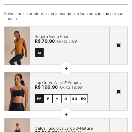
Selecione os produtos e os tamanhos ao lado para incluir em sua
sacola.
Regata Visco Heart
R$ 79,90
10x
R$ 7,99
M
Top Curve Allure® Adaptiv
R$ 199,90
10x
R$ 19,99
PP
P
M
G
GG
EG
Calça Fusô Cós Largo ByNature