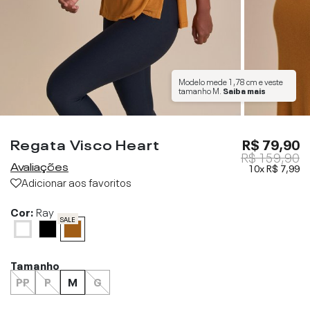
Modelo mede
1,78 cm
e veste
tamanho
M
.
Saiba mais
Regata Visco Heart
R$ 79,90
R$ 159,90
Avaliações
10x
R$ 7,99
Adicionar aos favoritos
Cor:
Ray
SALE
Tamanho
PP
P
M
G