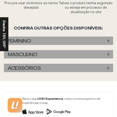
Procure usar sinônimos ao termo
Talvez o produto tenha esgotado
desejado
ou esteja em processo de
atualização no site
Ganhe 15% OFF*
CONFIRA OUTRAS OPÇÕES DISPONÍVEIS:
FEMININO
MASCULINO
ACESSÓRIOS
Baixe o app
LIVE! Experience
, nosso universo esportivo de
experiências únicas.