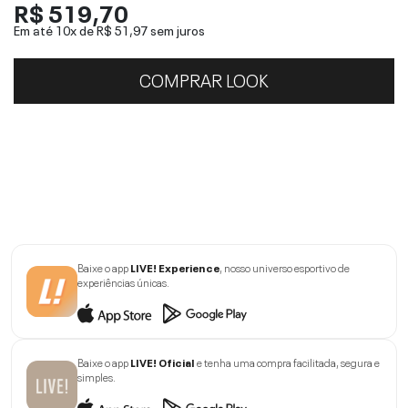
R$ 519,70
Em até 10x de
R$ 51,97
sem juros
COMPRAR LOOK
Baixe o app
LIVE! Experience
, nosso universo esportivo de
experiências únicas.
Baixe o app
LIVE! Oficial
e tenha uma compra facilitada, segura e
simples.