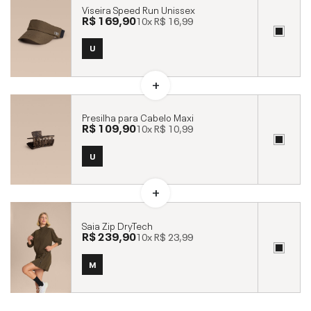
Viseira Speed Run Unissex
R$ 169,90
10x
R$ 16,99
U
Presilha para Cabelo Maxi
R$ 109,90
10x
R$ 10,99
U
Saia Zip DryTech
R$ 239,90
10x
R$ 23,99
M