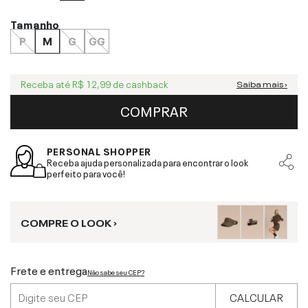
Tamanho
P
M
G
GG
Receba até
R$ 12,99
de cashback
Saiba mais ›
COMPRAR
PERSONAL SHOPPER
Receba ajuda personalizada para encontrar o look
perfeito para você!
COMPRE O LOOK ›
Frete e entrega
Não sabe seu CEP?
CALCULAR