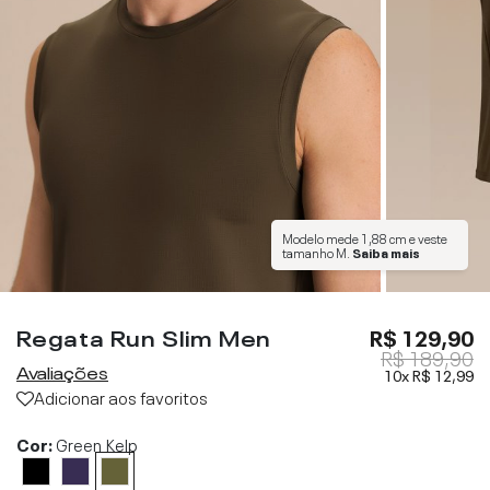
Modelo mede
1,88 cm
e veste
tamanho
M
.
Saiba mais
Regata Run Slim Men
R$ 129,90
R$ 189,90
Avaliações
10x
R$ 12,99
Adicionar aos favoritos
Cor:
Green Kelp