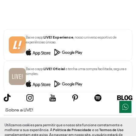
Baixe o app
LIVE! Experience
, nosso universo esportivo de
experiências únicas.
Baixe o app
LIVE! Oficial
e tenha uma compra facilitada, segura e
simples.
Sobre a LIVE!
Institucional
Utilizamos cookies para permitir que o nosso site funcione corretamente e
melhorar a sua experiência. A
Politica de Privacidade
e os
Termos de Uso
Informações
complementam este aviso. Ao navegar em nosso site, o usuário estará de