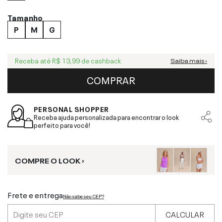
Tamanho
P
M
G
Receba até
R$ 13,99
de cashback
Saiba mais ›
COMPRAR
PERSONAL SHOPPER
Receba ajuda personalizada para encontrar o look
perfeito para você!
COMPRE O LOOK ›
Frete e entrega
Não sabe seu CEP?
CALCULAR