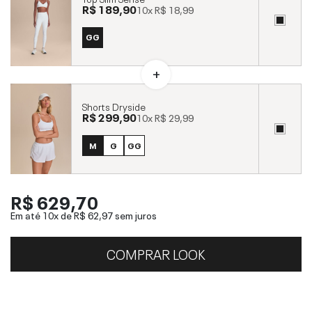
R$ 189,90
10x
R$ 18,99
GG
Shorts Dryside
R$ 299,90
10x
R$ 29,99
M
G
GG
R$ 629,70
Em até 10x de
R$ 62,97
sem juros
COMPRAR LOOK